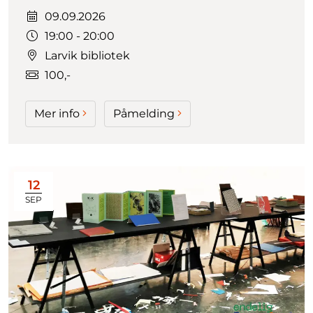
Dato:
09.09.2026
Tidspunkt:
19:00 - 20:00
Larvik bibliotek
100,-
Mer info
Påmelding
12
SEP