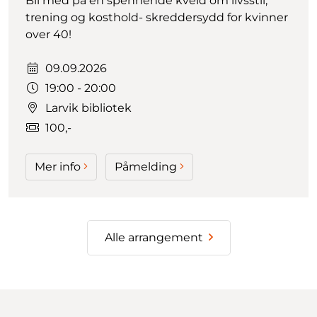
Bli med på en spennende kveld om livsstil,
trening og kosthold- skreddersydd for kvinner
over 40!
Dato:
09.09.2026
Tidspunkt:
19:00 - 20:00
Larvik bibliotek
100,-
Mer info
Påmelding
Alle arrangement