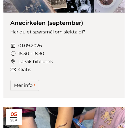
Anecirkelen (september)
Har du et spørsmål om slekta di?
Dato:
01.09.2026
Tidspunkt:
15:30 - 18:30
Larvik bibliotek
Gratis
Mer info
05
SEP