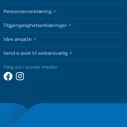
Personvernerklæring
Tilgjengelighetserklæringer
Våre ansatte
Send e-post til webansvarlig
Følg oss i sosiale medier
Følg
Følg
oss
oss
på
på
Facebook
Instagram