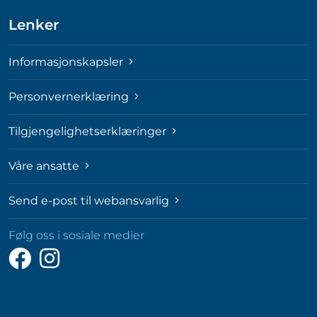
Lenker
Informasjonskapsler
Personvernerklæring
Tilgjengelighetserklæringer
Våre ansatte
Send e-post til webansvarlig
Følg oss i sosiale medier
Følg
Følg
oss
oss
på
på
Facebook
Instagram