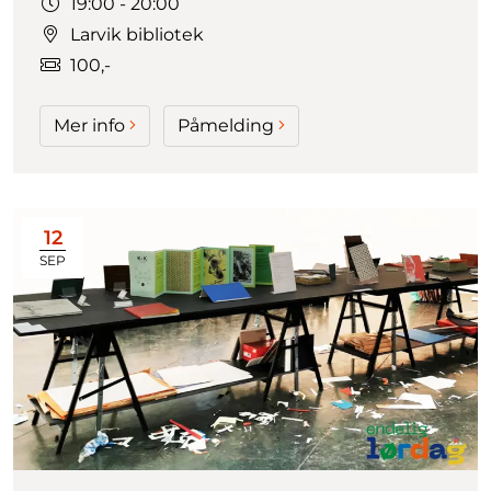
Tidspunkt:
19:00 - 20:00
Larvik bibliotek
100,-
Mer info
Påmelding
12
SEP