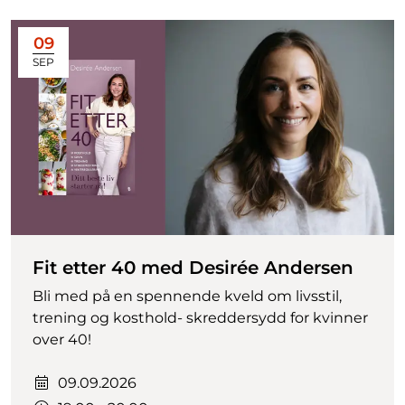
09
SEP
Fit etter 40 med Desirée Andersen
Bli med på en spennende kveld om livsstil,
trening og kosthold- skreddersydd for kvinner
over 40!
Dato:
09.09.2026