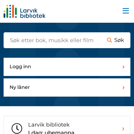
Startsiden
Søk
Logg inn
Ny låner
Larvik bibliotek
I dag: ubemanna