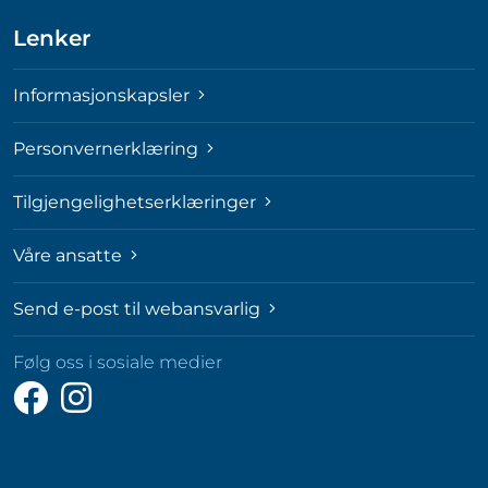
Lenker
Informasjonskapsler
Personvernerklæring
Tilgjengelighetserklæringer
Våre ansatte
Send e-post til webansvarlig
Følg oss i sosiale medier
Følg
Følg
oss
oss
på
på
Facebook
Instagram