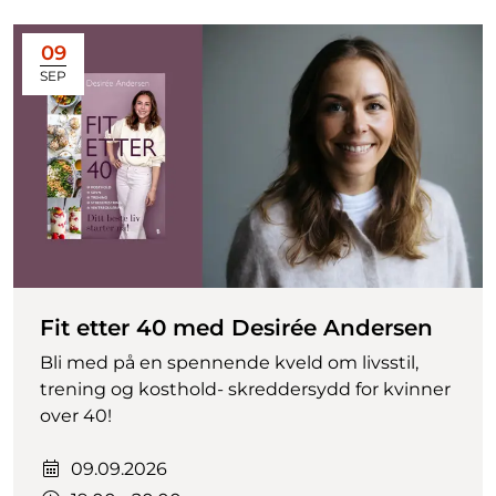
09
SEP
Fit etter 40 med Desirée Andersen
Bli med på en spennende kveld om livsstil,
trening og kosthold- skreddersydd for kvinner
over 40!
Dato:
09.09.2026