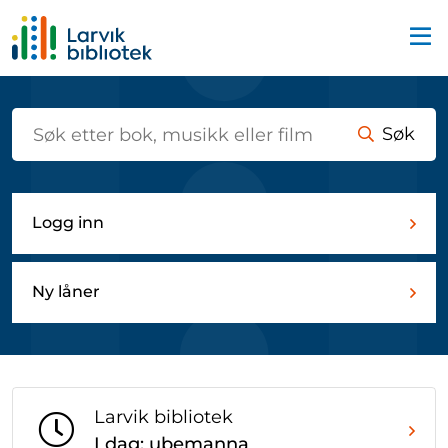
Startsiden
Søk
Logg inn
Ny låner
Larvik bibliotek
I dag: ubemanna