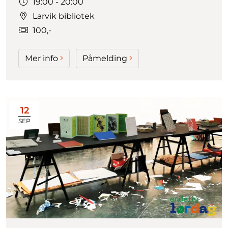
Tidspunkt:
19:00 - 20:00
Larvik bibliotek
100,-
Mer info
Påmelding
12
SEP