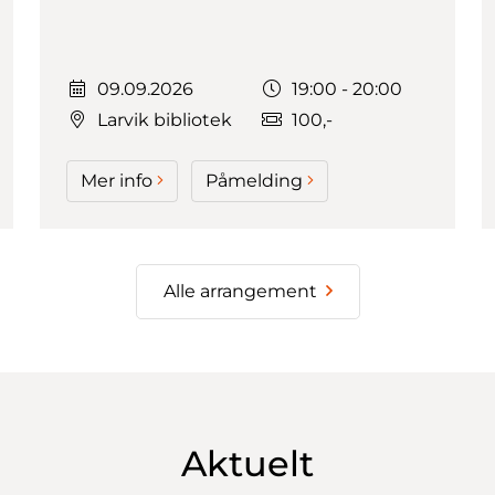
Dato:
Tidspunkt:
09.09.2026
19:00 - 20:00
Larvik bibliotek
100,-
Mer info
Påmelding
Alle arrangement
Aktuelt