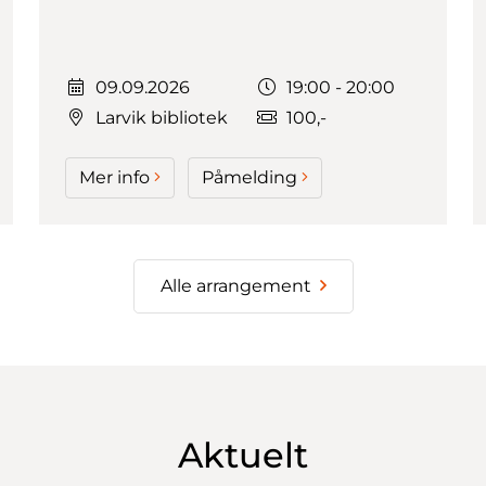
Dato:
Tidspunkt:
09.09.2026
19:00 - 20:00
Larvik bibliotek
100,-
Mer info
Påmelding
Alle arrangement
Aktuelt