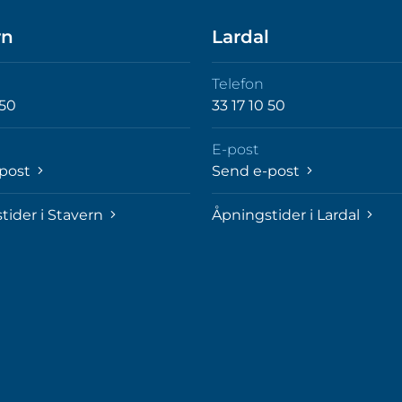
rn
Lardal
Telefon
 50
33 17 10 50
E-post
-post
Send e-post
tider i Stavern
Åpningstider i Lardal