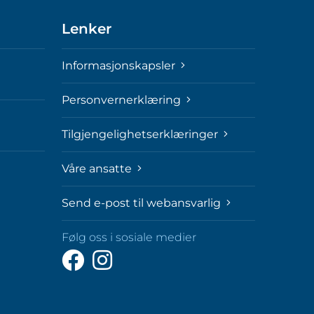
Lenker
Informasjonskapsler
Personvernerklæring
Tilgjengelighetserklæringer
Våre ansatte
Send e-post til webansvarlig
Følg oss i sosiale medier
Følg
Følg
oss
oss
på
på
Facebook
Instagram