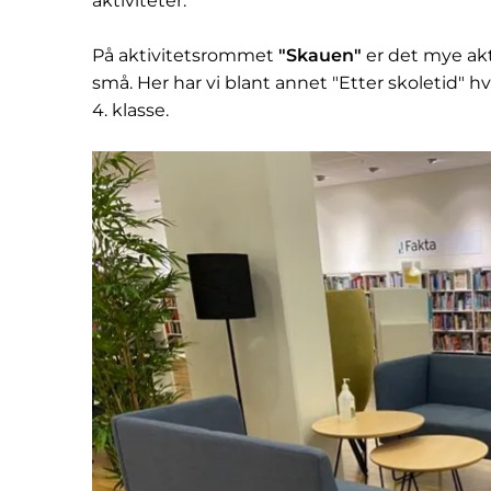
aktiviteter.
På aktivitetsrommet
"Skauen"
er det mye ak
små. Her har vi blant annet "Etter skoletid" hver t
4. klasse.