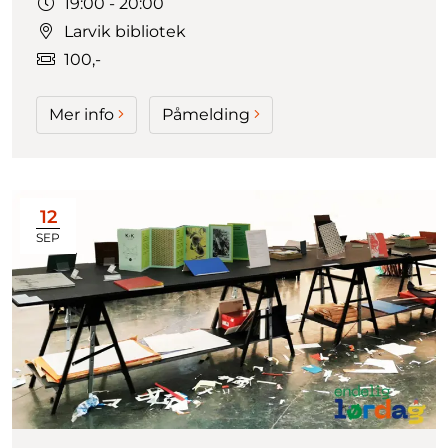
Tidspunkt:
19:00 - 20:00
Larvik bibliotek
100,-
Mer info
Påmelding
12
SEP