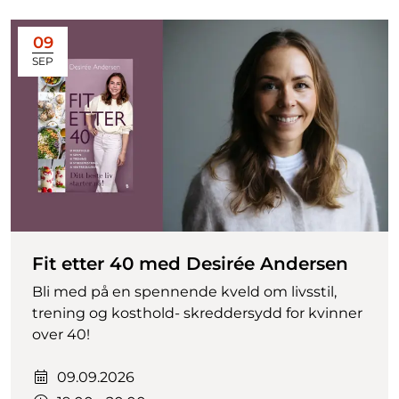
09
SEP
Fit etter 40 med Desirée Andersen
Bli med på en spennende kveld om livsstil,
trening og kosthold- skreddersydd for kvinner
over 40!
Dato:
09.09.2026