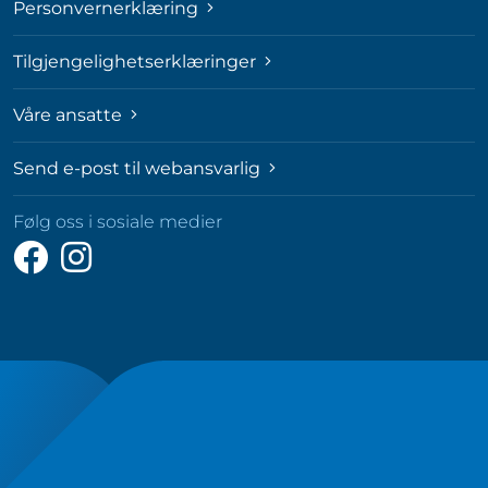
Personvernerklæring
Tilgjengelighetserklæringer
Våre ansatte
Send e-post til webansvarlig
Følg oss i sosiale medier
Følg
Følg
oss
oss
på
på
Facebook
Instagram