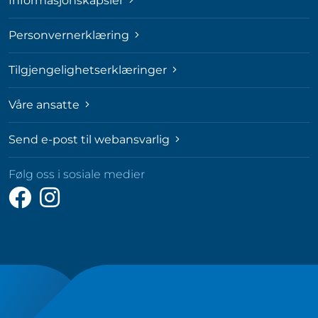
Informasjonskapsler
Personvernerklæring
Tilgjengelighetserklæringer
Våre ansatte
Send e-post til webansvarlig
Følg oss i sosiale medier
Følg
Følg
oss
oss
på
på
Facebook
Instagram