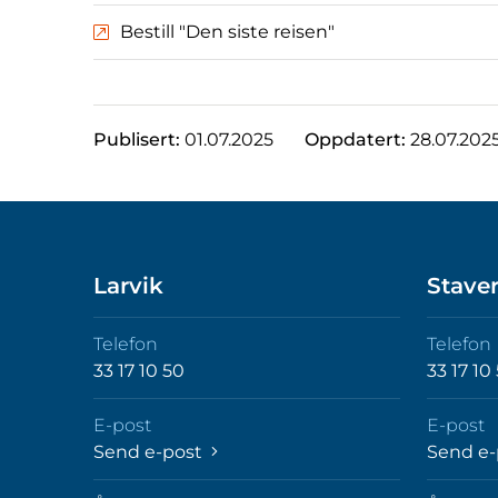
Bestill "Den siste reisen"
Publisert:
01.07.2025
Oppdatert:
28.07.202
Larvik
Stave
Telefon
Telefon
33 17 10 50
33 17 10
E-post
E-post
Send e-post
Send e