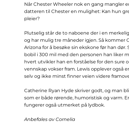
Når Chester Wheeler nok en gang mangler en p
datteren til Chester en mulighet: Kan hun greie 
pleier?
Plutselig står de to naboene der i en merkeli
og har mulig tre måneder igjen. Så kommer Ch
Arizona for å besøke sin ekskone før han dør. S
bobil i 300 mil med den personen han liker min
hvert utvikler han en forståelse for den sure
vennskap vokser fram. Lewis opplever også en
selv og ikke minst finner veien videre framove
Catherine Ryan Hyde skriver godt, og man blir
som er både rørende, humoristisk og varm. En
fungerer også utmerket på lydbok.
Anbefales av Cornelia