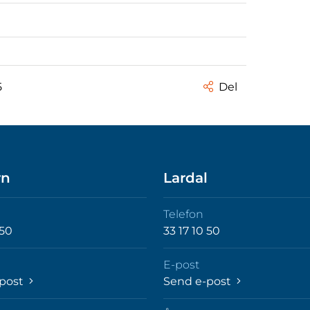
5
Del
rn
Lardal
Telefon
 50
33 17 10 50
E-post
-post
Send e-post