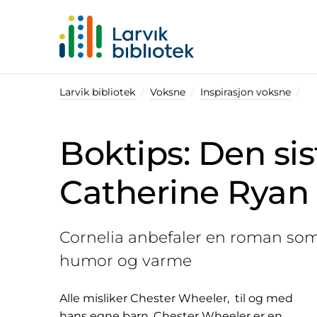
Startsiden
Larvik bibliotek
Voksne
Inspirasjon voksne
Boktips: Den sis
Catherine Ryan
Cornelia anbefaler en roman som
humor og varme
Alle misliker Chester Wheeler, til og med
hans egne barn. Chester Wheeler er en