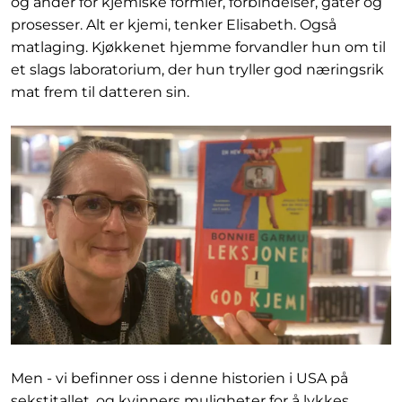
og ånder for kjemiske formler, forbindelser, gåter og
prosesser. Alt er kjemi, tenker Elisabeth. Også
matlaging. Kjøkkenet hjemme forvandler hun om til
et slags laboratorium, der hun tryller god næringsrik
mat frem til datteren sin.
Men - vi befinner oss i denne historien i USA på
sekstitallet, og kvinners muligheter for å lykkes