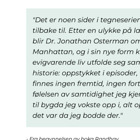
Det er noen sider i tegneseri
tilbake til. Etter en ulykke på 
blir Dr. Jonathan Osterman om
Manhattan, og i sin nye form k
evigvarende liv utfolde seg sam
historie: oppstykket i episoder,
finnes ingen fremtid, ingen for
følelsen av samtidighet jeg kj
til bygda jeg vokste opp i, alt 
det var da jeg bodde der.
- Fra begynnelsen av boka Randhav.