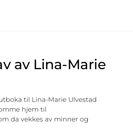
v av Lina-Marie
tboka til Lina-Marie Ulvestad
 komme hjem til
om da vekkes av minner og