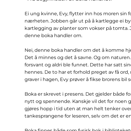
Ei ung kvinne, Evy, flytter inn hos moren sin 
nærheten. Jobben går ut på å kartlegge ei 
kartlegging av planter som vokser på tomta. J
denne boka handler om.
Nei, denne boka handler om det å komme hj
Det å minnes og det å savne. Og om naturen. 
forsvant og aldri ble funnet. Dette har satt s
hennes. De to har et forhold preget av få or
graver i hagen, Evy prøver å fikse brorens bil s
Boka er skrevet i presens. Det gjelder både fo
nytt og spennende. Kanskje vil det for noen gj
gjøres hopp i tid uten at man helt tenker ove
tankesprangene for leseren, selv om det er en
Boka finnes både som fysisk bok i biblioteket