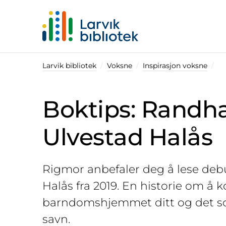
Startsiden
Larvik bibliotek
Voksne
Inspirasjon voksne
Boktips: Randha
Ulvestad Halås
Rigmor anbefaler deg å lese debu
Halås fra 2019. En historie om å
barndomshjemmet ditt og det s
savn.