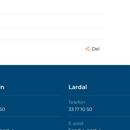
3
Del
rn
Lardal
Telefon
 50
33 17 10 50
E-post