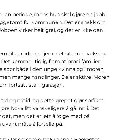
for en periode, mens hun skal gjøre en jobb i
byggetomt for kommunen. Det er snakk om
obben virker helt grei, og det er ikke den
em til barndomshjemmet sitt som voksen.
Det kommer tidlig fram at bror i familien
ine spor både i den unge kvinna og i moren
d, men mange handlinger. De er aktive. Moren
om fortsatt står i garasjen.
rtid og nåtid, og dette grepet gjør språket
øre boka litt vanskeligere å gå inn i. Det
r det, men det er lett å følge med på
 uvant måte å fortelle på.
s hyller og som e-bok i appen BookBites.