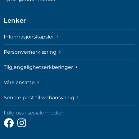
Lenker
Informasjonskapsler
Personvernerklæring
Tilgjengelighetserklæringer
Våre ansatte
Send e-post til webansvarlig
Følg oss i sosiale medier
Følg
Følg
oss
oss
på
på