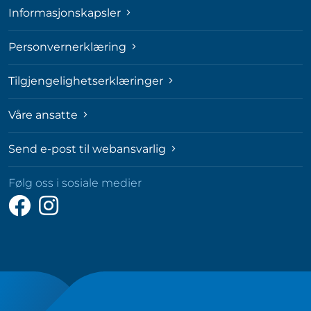
Informasjonskapsler
Personvernerklæring
Tilgjengelighetserklæringer
Våre ansatte
Send e-post til webansvarlig
Følg oss i sosiale medier
Følg
Følg
oss
oss
på
på
Facebook
Instagram