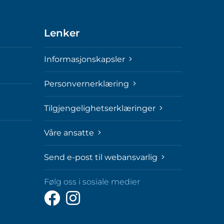
Lenker
Informasjonskapsler
Personvernerklæring
Tilgjengelighetserklæringer
Våre ansatte
Send e-post til webansvarlig
Følg oss i sosiale medier
Følg
Følg
oss
oss
på
på