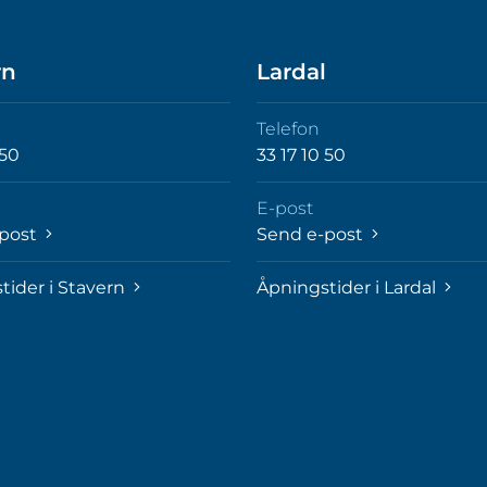
rn
Lardal
Telefon
 50
33 17 10 50
E-post
-post
Send e-post
tider i Stavern
Åpningstider i Lardal