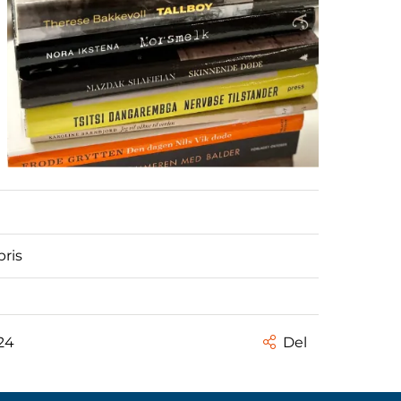
pris
24
Del