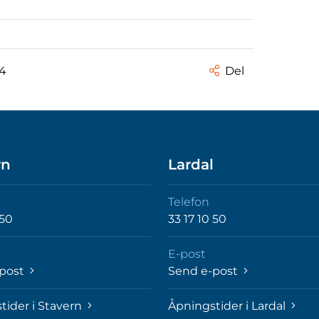
24
Del
rn
Lardal
Telefon
 50
33 17 10 50
E-post
-post
Send e-post
tider i Stavern
Åpningstider i Lardal