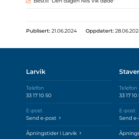
Bestill "Den dagen Nils Vik døde"
Publisert:
21.06.2024
Oppdatert:
28.06.20
Larvik
Stave
Telefon
Telefon
33 17 10 50
33 17 10
E-post
E-post
Send e-post
Send e
Åpningstider i Larvik
Åpnings