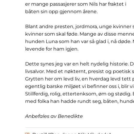
er mange passasjerer som Nils har fraktet i
båten sin opp gjennom årene.
Blant andre presten, jordmora, unge kvinner so
kvinner som skal føde. Mange av disse menn
hunden Luna som han var så glad i, nå døde. M
levende for ham igjen.
Dette synes jeg var en helt nydelig historie. Den
livsalvor. Med et nøkternt, presist og poetisk
Grytten her om levd liv, en hverdag levd tett 
egentlig barske miljøet vi befinner oss i, blir v
Stillferdig, rolig, ettertenksom, øm og stød
med folka han hadde rundt seg, båten, hund
Anbefales av Benedikte