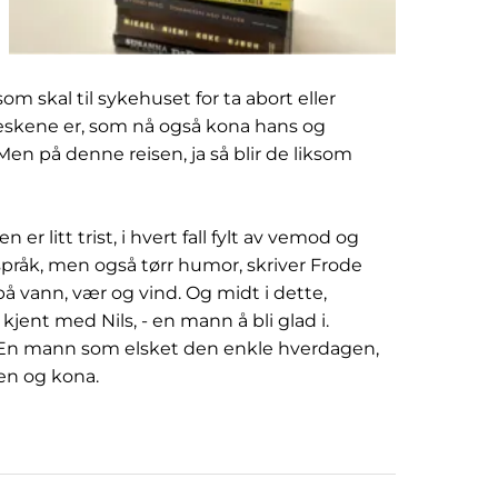
m skal til sykehuset for ta abort eller
eskene er, som nå også kona hans og
en på denne reisen, ja så blir de liksom
 er litt trist, i hvert fall fylt av vemod og
 språk, men også tørr humor, skriver Frode
på vann, vær og vind. Og midt i dette,
i kjent med Nils, - en mann å bli glad i.
ig. En mann som elsket den enkle hverdagen,
en og kona.