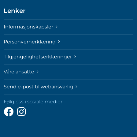
Lenker
Informasjonskapsler
Personvernerklæring
Tilgjengelighetserklæringer
Våre ansatte
Send e-post til webansvarlig
Følg oss i sosiale medier
Følg
Følg
oss
oss
på
på
Facebook
Instagram