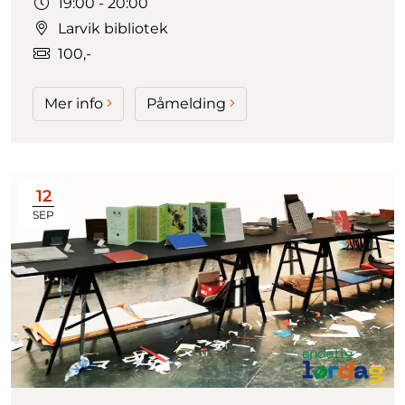
Tidspunkt:
19:00 - 20:00
Larvik bibliotek
100,-
Mer info
Påmelding
12
SEP