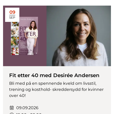
09
SEP
Fit etter 40 med Desirée Andersen
Bli med på en spennende kveld om livsstil,
trening og kosthold- skreddersydd for kvinner
over 40!
Dato:
09.09.2026